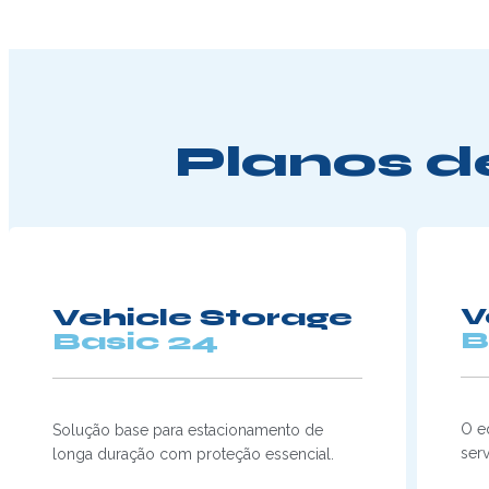
Planos d
Vehicle Storage
V
B
Basic 24
O eq
Solução base para estacionamento de
serv
longa duração com proteção essencial.