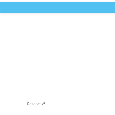
TEM
PARQUE
MANUTEN
Reserve já!