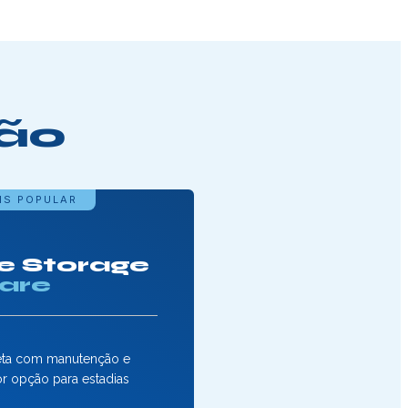
ção
IS POPULAR
e Storage
Care
eta com manutenção e
r opção para estadias