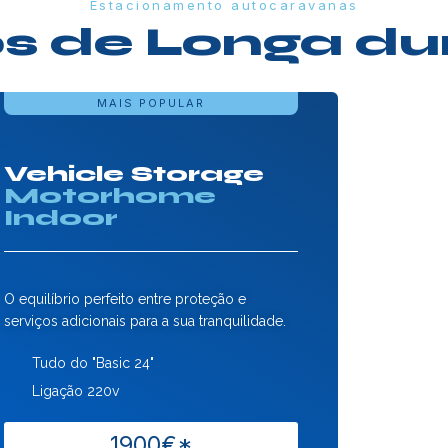
Estacionamento autocaravanas
s de Longa d
MAIS POPULAR
Vehicle Storage
Motorhome
Indoor
O equilíbrio perfeito entre proteção e
serviços adicionais para a sua tranquilidade.
Tudo do "Basic 24"
Ligação 220v
1900€*