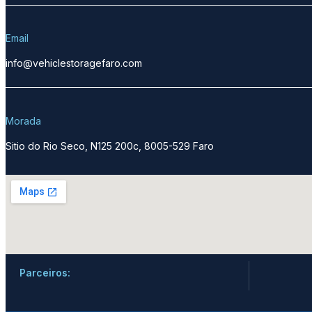
Email
info@vehiclestoragefaro.com
Morada
Sitio do Rio Seco, N125 200c, 8005-529 Faro
Parceiros: