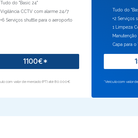
Tudo do "Basic 24"
Tudo do "Bas
Vigilância CCTV com alarme 24/7
+2 Serviços 
+6 Serviços shuttle para o aeroporto
1 Limpeza C
Manutenção 
Capa para o 
1100€*
culo com valor de mercado (PT) até 80.000€
*Veículo com valor 