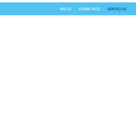
INÍCIO
SOBRE NÓS
SERVIÇOS
OS UM VASTO LEQUE DE SERV
ÇÃO
LIMPEZA
TR