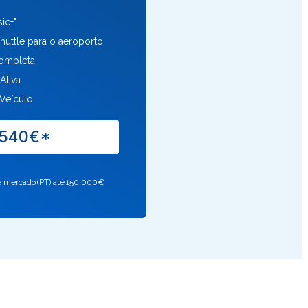
ic+"
shuttle para o aeroporto
ompleta
Ativa
Veículo
1540€*
de mercado (PT) até 150.000€