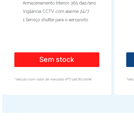
Armazenamento Interior 365 dias/ano
Vigilância CCTV com alarme 24/7
1 Serviço shuttle para o aeroporto
Sem stock
*Veículo com valor de mercado (PT) até 80.000€
.
*Veí