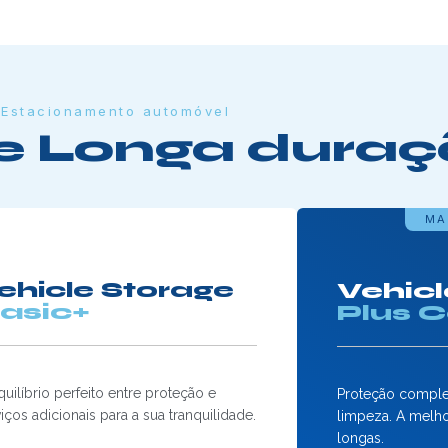
Estacionamento automóvel
e Longa dura
MA
ehicle Storage
Vehicl
asic+
Plus 
uilíbrio perfeito entre proteção e
Proteção compl
iços adicionais para a sua tranquilidade.
limpeza. A melho
longas.